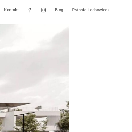
Kontakt
Blog
Pytania i odpowiedzi