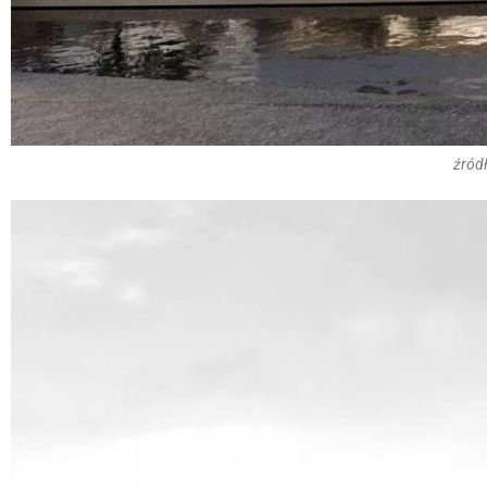
źródł