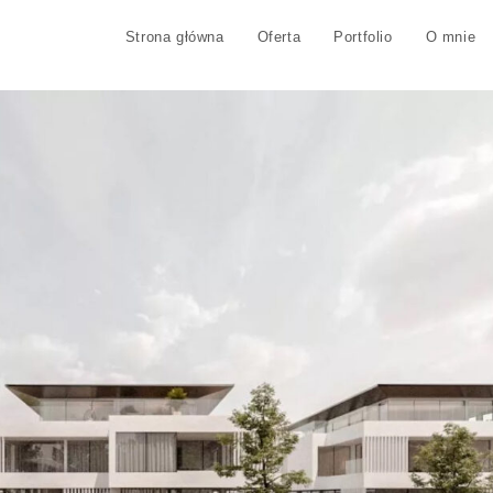
Strona główna
Oferta
Portfolio
O mnie