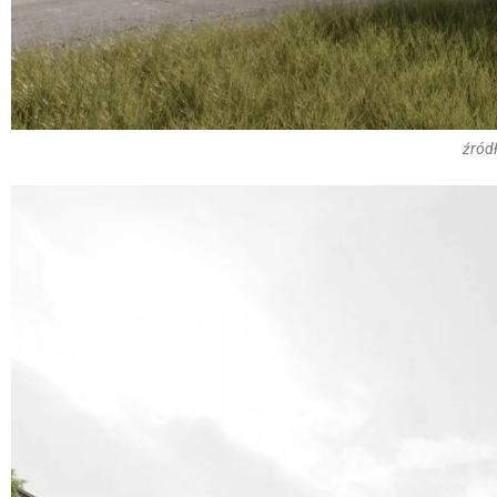
źródł