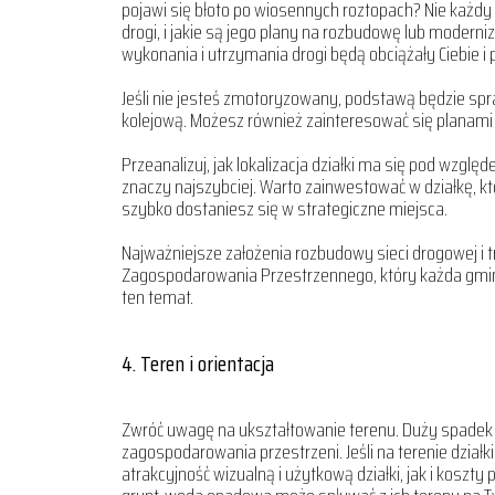
pojawi się błoto po wiosennych roztopach? Nie każdy
drogi, i jakie są jego plany na rozbudowę lub moderniz
wykonania i utrzymania drogi będą obciążały Ciebie i
Jeśli nie jesteś zmotoryzowany, podstawą będzie spra
kolejową. Możesz również zainteresować się planami
Przeanalizuj, jak lokalizacja działki ma się pod wzgl
znaczy najszybciej. Warto zainwestować w działkę, kt
szybko dostaniesz się w strategiczne miejsca.
Najważniejsze założenia rozbudowy sieci drogowej i
Zagospodarowania Przestrzennego, który każda gmin
ten temat.
4. Teren i orientacja
Zwróć uwagę na ukształtowanie terenu. Duży spadek 
zagospodarowania przestrzeni. Jeśli na terenie dział
atrakcyjność wizualną i użytkową działki, jak i koszty 