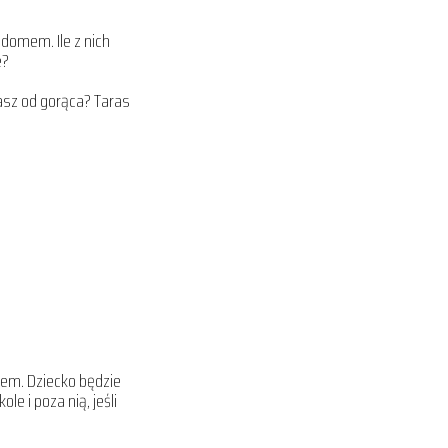
domem. Ile z nich
e?
ekasz od gorąca? Taras
usem. Dziecko będzie
 i poza nią, jeśli