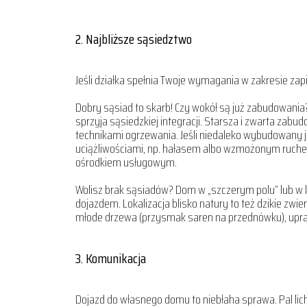
2.
Najbliższe sąsiedztwo
Jeśli działka spełnia Twoje wymagania w zakresie za
Dobry sąsiad to skarb! Czy wokół są już zabudowania?
sprzyja sąsiedzkiej integracji. Starsza i zwarta z
technikami ogrzewania. Jeśli niedaleko wybudowany j
uciążliwościami, np. hałasem albo wzmożonym ruche
ośrodkiem usługowym.
Wolisz brak sąsiadów? Dom w „szczerym polu” lub w le
dojazdem. Lokalizacja blisko natury to też dzikie zw
młode drzewa (przysmak saren na przednówku), upraw
3. Komunikacja
Dojazd do własnego domu to niebłaha sprawa. Pal licho