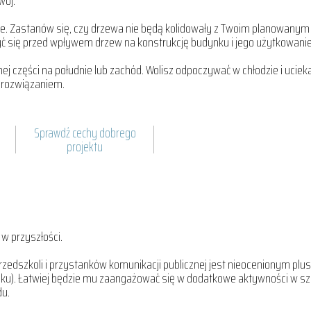
wój.
cie. Zastanów się, czy drzewa nie będą kolidowały z Twoim planowanym 
zyć się przed wpływem drzew na konstrukcję budynku i jego użytkowani
tylnej części na południe lub zachód. Wolisz odpoczywać w chłodzie i uci
m rozwiązaniem.
Sprawdź cechy dobrego
projektu
w przyszłości.
, przedszkoli i przystanków komunikacji publicznej jest nieocenionym pl
). Łatwiej będzie mu zaangażować się w dodatkowe aktywności w szkole
du.