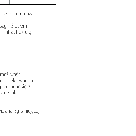
poruszam tematów
lepszym źródłem
. infrastrukturę,
 możliwości
chy projektowanego
przekonać się, że
 zapis planu
 analizy istniejącej