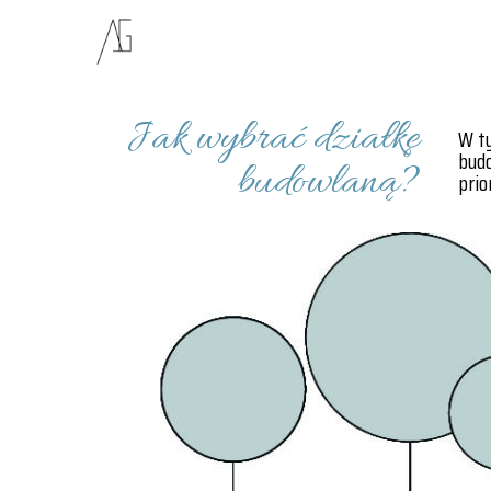
Jak wybrać działkę
W ty
budo
budowlaną?
prio