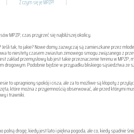
Z czym się je MPZP?
pisów
MPZP, czas przyjrzeć się najbliższej okolicy.
 Jeśli tak, to jakie? Nowe domy zazwyczaj są zamieszkane przez młode 
abudowa to niestety czasem zwiastun zimowego smogu związanego z prze
est zakład przemysłowy lub jest takie przeznaczenie terenu w MPZP, mu
m drogowym. Podobnie będzie w przypadku bliskiego sąsiedztwa ze s
sie to upragniony spokój i cisza, ale za to możliwe są kłopoty z przy
ierzęta, które można z przyjemnością obserwować, ale przed którymi mu
y i trawniki.
 polną drogę, kiedy jest lato i piękna pogoda, ale co, kiedy spadnie śni