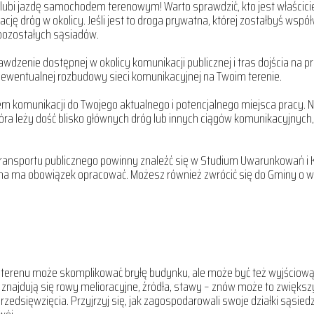
 lubi jazdę samochodem terenowym! Warto sprawdzić, kto jest właścici
ację dróg w okolicy. Jeśli jest to droga prywatna, której zostałbyś wspó
 pozostałych sąsiadów.
wdzenie dostępnej w okolicy komunikacji publicznej i tras dojścia na p
 ewentualnej rozbudowy sieci komunikacyjnej na Twoim terenie.
ędem komunikacji do Twojego aktualnego i potencjalnego miejsca pracy. N
óra leży dość blisko głównych dróg lub innych ciągów komunikacyjnych,
 transportu publicznego powinny znaleźć się w Studium Uwarunkowań i
a ma obowiązek opracować. Możesz również zwrócić się do Gminy o wy
terenu może skomplikować bryłę budynku, ale może być też wyjściową
ki znajdują się rowy melioracyjne, źródła, stawy – znów może to zwięks
przedsięwzięcia. Przyjrzyj się, jak zagospodarowali swoje działki sąsiedzi