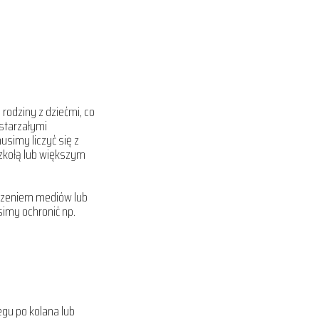
rodziny z dziećmi, co
starzałymi
simy liczyć się z
zkołą lub większym
łączeniem mediów lub
simy ochronić np.
egu po kolana lub