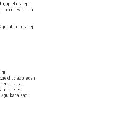
ni, apteki, sklepu
 spacerowe, a dla
dużym atutem danej
LNEJ.
ie chociaż o jeden
otrzeb. Często
ałki nie jest
gu, kanalizacji,