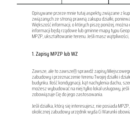
Opisywane przeze mnie tutaj aspekty związane z kup
związanych ze stroną prawną zakupu działki, poniewa
Większość informacji, o których piszę poniżej, można 
informacji będą rządowe lub gminne mapy typu Geopor
MPZP, ukształtowanie terenu. Jeśli masz wątpliwości, 
1.
Zapisy MPZP lub WZ
Zawsze, ale to zawsze(!) sprawdź zapisy Miejscoweg
zabudowy i przeznaczenie terenu Twojej działki i dzia
budynku. Ilość kondygnacji, kąt nachylenia dachu, sz
możesz wybudować na niej tylko lokal usługowy, jeśli
zobowiązuje Cię do jego zastosowania.
Jeśli działka, którą się interesujesz, nie posiada M
okolicznej zabudowy urzędnik wyda Ci Warunki obowią