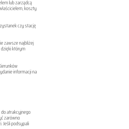
elem lub zarządcą
łwłaścicielem, koszty
rzystanek czy stację
ie zawsze najbliżej
 dzięki którym
 Kierunków
danie informacji na
 do atrakcyjnego
zyć zarówno
. Jeśli podsypali