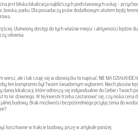
ażna jest bliska lokalizacja najbliższych podstawowych usług – przychod
w, boiska, parku. Dla posiadaczy psów dodatkowym atutem będą tereny
erowa.
częściej. Ułatwiony dostęp do tych właśnie miejsc i aktywności będzie 
 czy siłownia.
ym wiesz, ale i tak czuję się w obowiązku to napisać: NIE MA DZIAŁKI IDEA
 żeby ten kompromis był Twoim świadomym wyborem. Niech plusów będz
danej lokalizacji, które odnoszą się indywidualnie do Ciebie i Twoich p
to nic dziwnego. W tej kwestii trzeba zastanowić się, czy niska cena dzi
lnej budowy. Brak możliwości bezpośredniego przyłączenia do wodocią
owe?
być kosztowne w trakcie budowy, piszę w artykule poniżej: