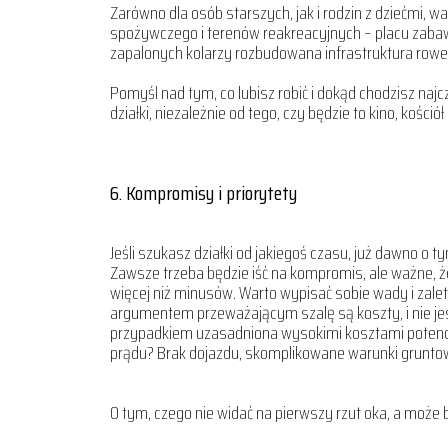
Zarówno dla osób starszych, jak i rodzin z dziećmi, w
spożywczego i terenów reakreacyjnych – placu zaba
zapalonych kolarzy rozbudowana infrastruktura row
Pomyśl nad tym, co lubisz robić i dokąd chodzisz naj
działki, niezależnie od tego, czy będzie to kino, kościół
6. Kompromisy i priorytety
Jeśli szukasz działki od jakiegoś czasu, już dawno o t
Zawsze trzeba będzie iść na kompromis, ale ważne,
więcej niż minusów. Warto wypisać sobie wady i zalety 
argumentem przeważającym szalę są koszty, i nie jest 
przypadkiem uzasadniona wysokimi kosztami potencja
prądu? Brak dojazdu, skomplikowane warunki grunt
O tym, czego nie widać na pierwszy rzut oka, a może 