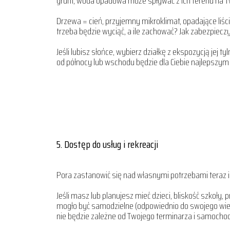
grunt, woda opadowa może spływać z ich terenu na T
Drzewa = cień, przyjemny mikroklimat, opadające liś
trzeba będzie wyciąć, a ile zachować? Jak zabezpiec
Jeśli lubisz słońce, wybierz działkę z ekspozycją jej 
od północy lub wschodu będzie dla Ciebie najlepszy
5. Dostęp do usług i rekreacji
Pora zastanowić się nad własnymi potrzebami teraz i 
Jeśli masz lub planujesz mieć dzieci, bliskość szkoły
mogło być samodzielne (odpowiednio do swojego wieku
nie będzie zależne od Twojego terminarza i samocho