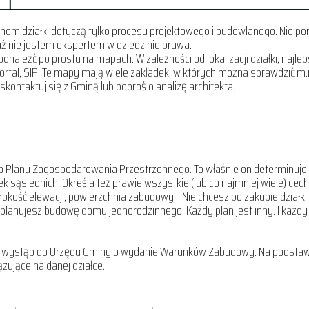
nem działki dotyczą tylko procesu projektowego i budowlanego. Nie 
ż nie jestem ekspertem w dziedzinie prawa.
odnaleźć po prostu na mapach. W zależności od lokalizacji działki, naj
tal, SIP. Te mapy mają wiele zakładek, w których można sprawdzić m.in
skontaktuj się z Gminą lub poproś o analizę architekta.
o Planu Zagospodarowania Przestrzennego. To właśnie on determinuje
łek sąsiednich. Określa też prawie wszystkie (lub co najmniej wiele) ce
erokość elewacji, powierzchnia zabudowy… Nie chcesz po zakupie działki 
 planujesz budowę domu jednorodzinnego. Każdy plan jest inny. I każdy
PZP, wystąp do Urzędu Gminy o wydanie Warunków Zabudowy. Na podstawie
zujące na danej działce.